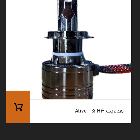
هدلایت Alive T۵ H۴