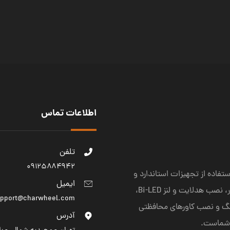
اطلاعات تماس
تلفن
۰۹۱۲۵۸۸۴۹۴۲
تفاده از تجهیزات استاندارد و
ایمیل
متریال باکیفیت ارائه می‌دهیم. خدمات ما شامل تقویت و تنظیم نور، نصب هدلایت و لنز Bi-LED،
upport@charwheel.com
نگ و نصب کاورهای محافظتی
آدرس
 شماست.